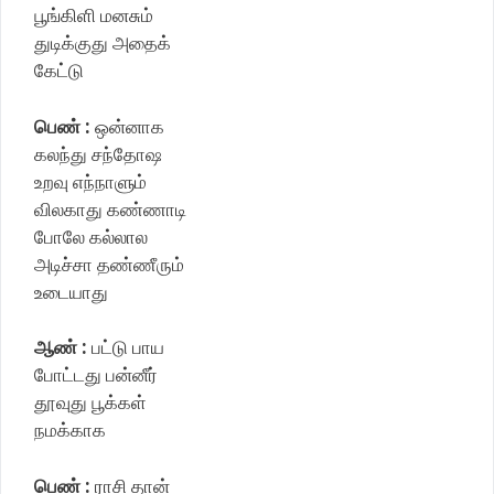
பூங்கிளி மனசும்
துடிக்குது அதைக்
கேட்டு
பெண் :
ஒன்னாக
கலந்து சந்தோஷ
உறவு எந்நாளும்
விலகாது கண்ணாடி
போலே கல்லால
அடிச்சா தண்ணீரும்
உடையாது
ஆண் :
பட்டு பாய
போட்டது பன்னீர்
தூவுது பூக்கள்
நமக்காக
பெண் :
ராசி தான்