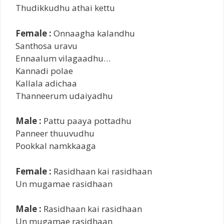
Thudikkudhu athai kettu
Female :
Onnaagha kalandhu
Santhosa uravu
Ennaalum vilagaadhu…
Kannadi polae
Kallala adichaa
Thanneerum udaiyadhu
Male :
Pattu paaya pottadhu
Panneer thuuvudhu
Pookkal namkkaaga
Female :
Rasidhaan kai rasidhaan
Un mugamae rasidhaan
Male :
Rasidhaan kai rasidhaan
Un mugamae rasidhaan