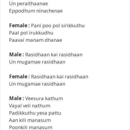
Un peraithaanae
Eppodhum ninachenae
Female :
Pani poo pol sirikkuthu
Paal pol irukkudhu
Paavai manam dhanae
Male :
Rasidhaan kai rasidhaan
Un mugamae rasidhaan
Female :
Rasidhaan kai rasidhaan
Un mugamae rasidhaan
Male :
Veesura kathum
Vayal veli nathum
Padikkuthu yesa pattu
Aan kili manasum
Poonkili manasum