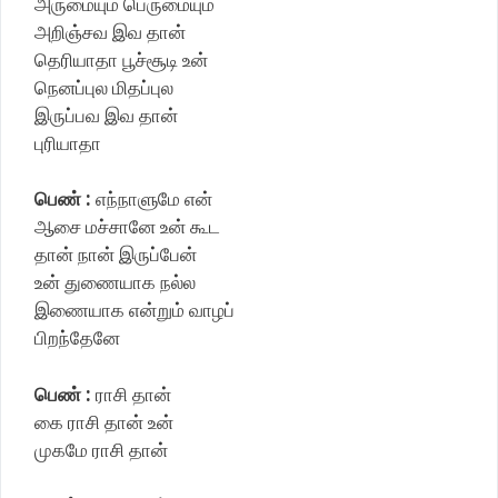
அருமையும் பெருமையும்
அறிஞ்சவ இவ தான்
தெரியாதா பூச்சூடி உன்
நெனப்புல மிதப்புல
இருப்பவ இவ தான்
புரியாதா
பெண் :
எந்நாளுமே என்
ஆசை மச்சானே உன் கூட
தான் நான் இருப்பேன்
உன் துணையாக நல்ல
இணையாக என்றும் வாழப்
பிறந்தேனே
பெண் :
ராசி தான்
கை ராசி தான் உன்
முகமே ராசி தான்