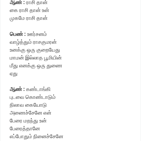
ஆண் :
ராசி தான்
கை ராசி தான் உன்
முகமே ராசி தான்
பெண் :
ஊர்சனம்
வாழ்த்தும் ராசகுமரன்
உனக்கு ஒரு குறையேது
மாமன் இல்லாத பூமியின்
மீது எனக்கு ஒரு துணை
ஏது
ஆண் :
கண்டாங்கி
புடவை கொண்டாடும்
நிலாவ கையோடு
அணைச்சேனே என்
பேரை மறந்து உன்
பேரைத்தானே
எப்போதும் நினைச்சேனே