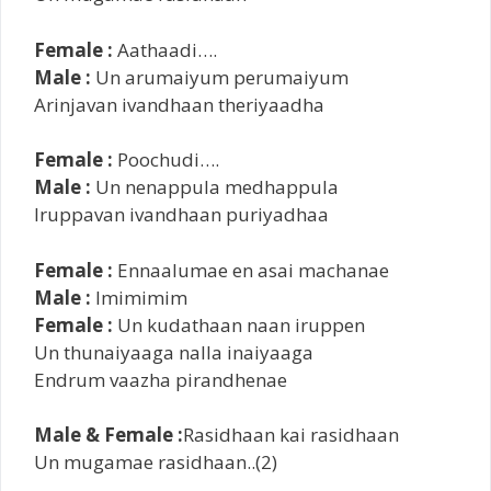
Female :
Aathaadi….
Male :
Un arumaiyum perumaiyum
Arinjavan ivandhaan theriyaadha
Female :
Poochudi….
Male :
Un nenappula medhappula
Iruppavan ivandhaan puriyadhaa
Female :
Ennaalumae en asai machanae
Male :
Imimimim
Female :
Un kudathaan naan iruppen
Un thunaiyaaga nalla inaiyaaga
Endrum vaazha pirandhenae
Male & Female :
Rasidhaan kai rasidhaan
Un mugamae rasidhaan..(2)