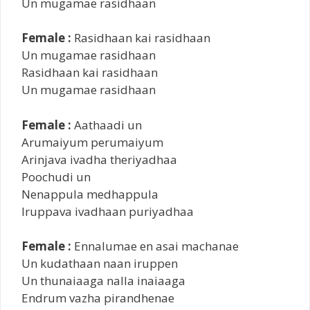
Un mugamae rasidhaan
Female :
Rasidhaan kai rasidhaan
Un mugamae rasidhaan
Rasidhaan kai rasidhaan
Un mugamae rasidhaan
Female :
Aathaadi un
Arumaiyum perumaiyum
Arinjava ivadha theriyadhaa
Poochudi un
Nenappula medhappula
Iruppava ivadhaan puriyadhaa
Female :
Ennalumae en asai machanae
Un kudathaan naan iruppen
Un thunaiaaga nalla inaiaaga
Endrum vazha pirandhenae